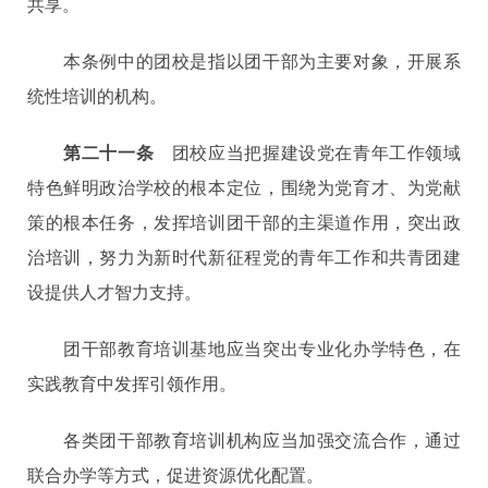
共享。
本条例中的团校是指以团干部为主要对象，开展系
统性培训的机构。
第二十一条
团校应当把握建设党在青年工作领域
特色鲜明政治学校的根本定位，围绕为党育才、为党献
策的根本任务，发挥培训团干部的主渠道作用，突出政
治培训，努力为新时代新征程党的青年工作和共青团建
设提供人才智力支持。
团干部教育培训基地应当突出专业化办学特色，在
实践教育中发挥引领作用。
各类团干部教育培训机构应当加强交流合作，通过
联合办学等方式，促进资源优化配置。