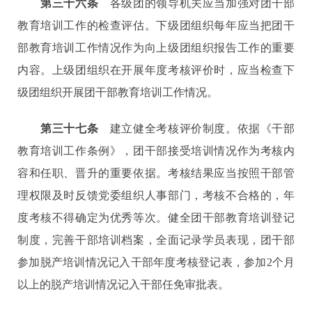
第三十六条
各级团的领导机关应当加强对团干部
教育培训工作的检查评估。下级团组织每年应当把团干
部教育培训工作情况作为向上级团组织报告工作的重要
内容。上级团组织在开展年度考核评价时，应当检查下
级团组织开展团干部教育培训工作情况。
第三十七条
建立健全考核评价制度。依据《干部
教育培训工作条例》，团干部接受培训情况作为考核内
容和任职、晋升的重要依据。考核结果应当按照干部管
理权限及时反馈党委组织人事部门，考核不合格的，年
度考核不得确定为优秀等次。健全团干部教育培训登记
制度，完善干部培训档案，全面记录学员表现，团干部
参加脱产培训情况记入干部年度考核登记表，参加2个月
以上的脱产培训情况记入干部任免审批表。