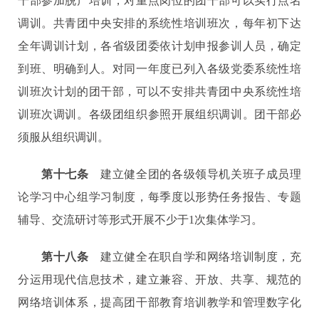
干部参加脱产培训，对重点岗位的团干部可以实行点名
调训。共青团中央安排的系统性培训班次，每年初下达
全年调训计划，各省级团委依计划申报参训人员，确定
到班、明确到人。对同一年度已列入各级党委系统性培
训班次计划的团干部，可以不安排共青团中央系统性培
训班次调训。各级团组织参照开展组织调训。团干部必
须服从组织调训。
第十七条
建立健全团的各级领导机关班子成员理
论学习中心组学习制度，每季度以形势任务报告、专题
辅导、交流研讨等形式开展不少于1次集体学习。
第十八条
建立健全在职自学和网络培训制度，充
分运用现代信息技术，建立兼容、开放、共享、规范的
网络培训体系，提高团干部教育培训教学和管理数字化