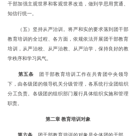
干部加强主观世界和客观世界改造，做到学思用贯通、
知信行统一。
（五）坚持从严治训。将严和实的要求落到团干部
教育培训的全过程、各方面，依规依法开展团干部教育
培训，从严治校、从严治教、从严治学，保持良好的教
学秩序和学习风气。
第五条
团干部教育培训工作在共青团中央领导
下，由各级团的领导机关分级管理，各系统行业团组织
分工负责。各级团的组织部门履行具体组织实施和管理
职责。
第二章 教育培训对象
第六条
团干部教育培训的对象是全体团的干部。