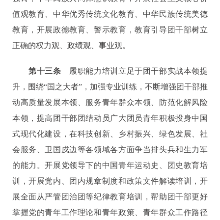
值观教育、中华优秀传统文化教育、中华民族传统美德
教育，开展政德教育、警示教育，教育引导团干部树立
正确的权力观、政绩观、事业观。
第十三条
履职能力培训立足于团干部实战本领提
升，围绕“国之大者”，加强专业训练，不断增强团干部推
动高质量发展本领、服务青年群众本领、防范化解风险
本领，提高团干部团结动员广大团员青年积极投身中国
式现代化建设，在科技创新、乡村振兴、绿色发展、社
会服务、卫国戍边等各领域各方面争当排头兵和生力军
的能力。开展党领导下的中国青年运动史、团史教育培
训，开展党内、团内规章制度和政策文件解读培训，开
展全面从严管团治团等纪律教育培训，帮助团干部更好
掌握党的青年工作理论和青年政策、青年群众工作路径