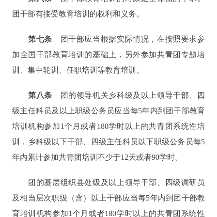
团干部有接受教育培训的权利和义务。
第七条
团干部应当根据实际情况，在按照要求参
加全国干部教育培训的基础上，另外参加共青团专题培
训、集中轮训、任职培训等教育培训。
第八条
团的领导机关乡科级及以上领导干部、四
级主任科员及以上职级公务员应当每5年内到团干部教育
培训机构参加1个月或者180学时以上的共青团系统性培
训，乡科级以下干部、四级主任科员以下职级公务员每5
年内累计参加共青团培训不少于12天或者90学时。
团的基层组织县处级及以上领导干部、四级调研员
及相当层次职级（含）以上干部应当每5年内到团干部教
育培训机构参加1个月或者180学时以上的共青团系统性