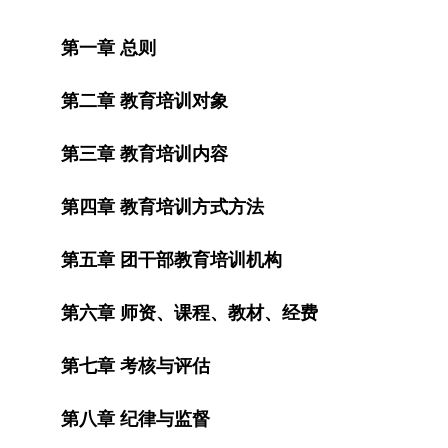
第一章 总则
第二章 教育培训对象
第三章 教育培训内容
第四章 教育培训方式方法
第五章 团干部教育培训机构
第六章 师资、课程、教材、经费
第七章 考核与评估
第八章 纪律与监督