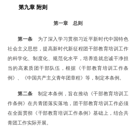
第九章 附则
第一章 总则
第一条
为了深入学习贯彻习近平新时代中国特色
社会主义思想，提高新时代新征程团干部教育培训工作
的科学化、制度化、规范化水平，培养造就忠诚干净担
当的高素质团干部队伍，根据《干部教育培训工作条
例》、《中国共产主义青年团章程》等，制定本条例。
第二条
制定本条例，旨在推动《干部教育培训工
作条例》在共青团落实落地，团干部教育培训工作必须
在全面贯彻《干部教育培训工作条例》基础上，结合共
青团工作实际开展。