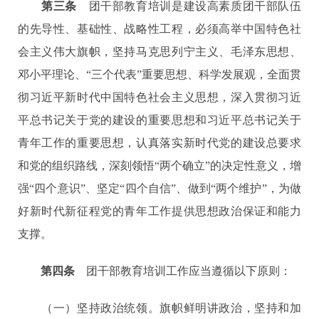
第三条
团干部教育培训是建设高素质团干部队伍
的先导性、基础性、战略性工程，必须高举中国特色社
会主义伟大旗帜，坚持马克思列宁主义、毛泽东思想、
邓小平理论、“三个代表”重要思想、科学发展观，全面贯
彻习近平新时代中国特色社会主义思想，深入贯彻习近
平总书记关于党的建设的重要思想和习近平总书记关于
青年工作的重要思想，认真落实新时代党的建设总要求
和党的组织路线，深刻领悟“两个确立”的决定性意义，增
强“四个意识”、坚定“四个自信”、做到“两个维护”，为做
好新时代新征程党的青年工作提供思想政治保证和能力
支撑。
第四条
团干部教育培训工作应当遵循以下原则：
（一）坚持政治统领。旗帜鲜明讲政治，坚持和加