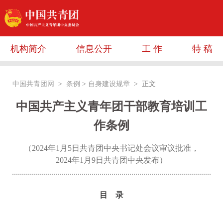
机构简介
信息公开
工 作
特 稿
中国共青团网
>
条例
>
自身建设规章
> 正文
中国共产主义青年团干部教育培训工
作条例
（2024年1月5日共青团中央书记处会议审议批准，
2024年1月9日共青团中央发布）
目
录