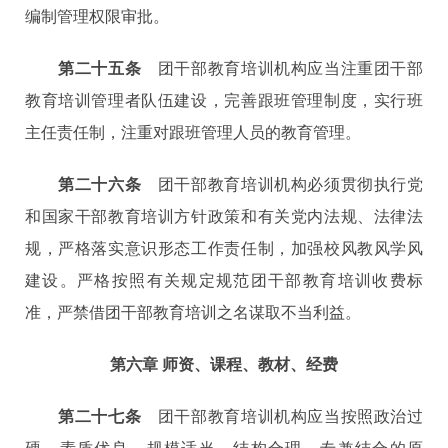
编制管理权限审批。
第二十五条
团干部教育培训机构应当注重团干部
教育培训管理者队伍建设，完善跟班管理制度，实行班
主任责任制，注重对跟班管理人员的教育管理。
第二十六条
团干部教育培训机构必须贯彻执行党
和国家干部教育培训方针政策和有关党内法规、法律法
规，严格落实意识形态工作责任制，加强校风教风学风
建设。严格按照有关规定规范团干部教育培训收费标
准，严禁借团干部教育培训之名谋取不当利益。
第六章 师资、课程、教材、经费
第二十七条
团干部教育培训机构应当按照政治过