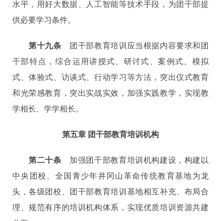
水平，用好大数据、人工智能等技术手段，为团干部提
供必要学习条件。
第十九条
团干部教育培训应当根据内容要求和团
干部特点，综合运用讲授式、研讨式、案例式、模拟
式、体验式、访谈式、行动学习等方法，突出仪式教育
和光荣感教育，突出实战实效，加强实践教学，实现教
学相长、学学相长。
第五章 团干部教育培训机构
第二十条
加强团干部教育培训机构建设，构建以
中央团校、全国青少年井冈山革命传统教育基地为龙
头，各级团校、团干部教育培训基地相互补充、布局合
理、规范有序的培训机构体系，实现优质培训资源共建