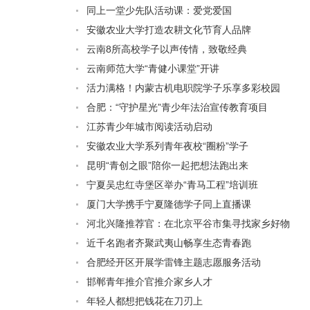
同上一堂少先队活动课：爱党爱国
安徽农业大学打造农耕文化节育人品牌
云南8所高校学子以声传情，致敬经典
云南师范大学“青健小课堂”开讲
活力满格！内蒙古机电职院学子乐享多彩校园
合肥：“守护星光”青少年法治宣传教育项目
江苏青少年城市阅读活动启动
安徽农业大学系列青年夜校“圈粉”学子
昆明“青创之眼”陪你一起把想法跑出来
宁夏吴忠红寺堡区举办“青马工程”培训班
厦门大学携手宁夏隆德学子同上直播课
河北兴隆推荐官：在北京平谷市集寻找家乡好物
近千名跑者齐聚武夷山畅享生态青春跑
合肥经开区开展学雷锋主题志愿服务活动
邯郸青年推介官推介家乡人才
年轻人都想把钱花在刀刃上