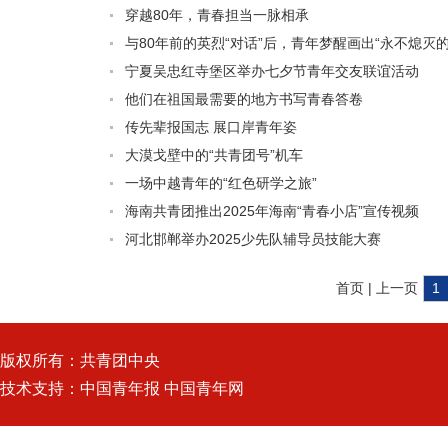
穿越80年，青春担当一脉相承
与80年前的英烈“对话”后，青年梦醒画出“永不熄灭的
宁夏吴忠红寺堡区举办七夕节青年交友联谊活动
他们在祖国最需要的地方书写青春答卷
传先辈报国志 展口岸青年姿
大漠戈壁中的“共青团号”机车
一场中越青年的“红色研学之旅”
海南共青团推出2025年海南“青春小店”宣传视频
河北邯郸举办2025少先队辅导员技能大赛
首页 | 上一页
1
版权所有：共青团中央
技术支持：中国青年报 中国青年网