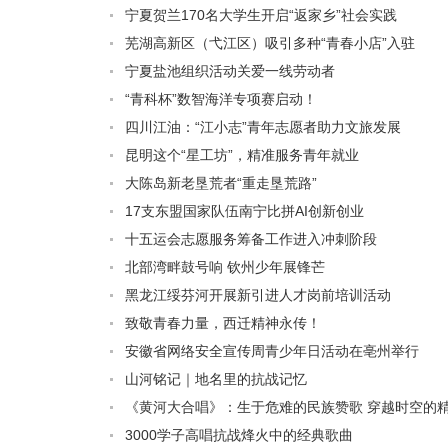
宁夏贺兰170名大学生开启“返家乡”社会实践
芜湖高新区（弋江区）吸引多种“青春小店”入驻
宁夏盐池组织活动关爱一线劳动者
“青科杯”数智海洋专项赛启动！
四川江油：“江小志”青年志愿者助力文旅发展
昆明这个“星工坊”，精准服务青年就业
大陈岛新老垦荒者“重走垦荒路”
17支东盟国家队伍南宁比拼AI创新创业
十五运会志愿服务筹备工作进入冲刺阶段
北部湾畔鼓号响 钦州少年展锋芒
黑龙江绥芬河开展新引进人才岗前培训活动
致敬青春力量，西迁精神永传！
安徽省网络安全宣传周青少年日活动在亳州举行
山河铭记｜地名里的抗战记忆
《黄河大合唱》：生于危难的民族赞歌 穿越时空的
3000学子高唱抗战烽火中的经典歌曲