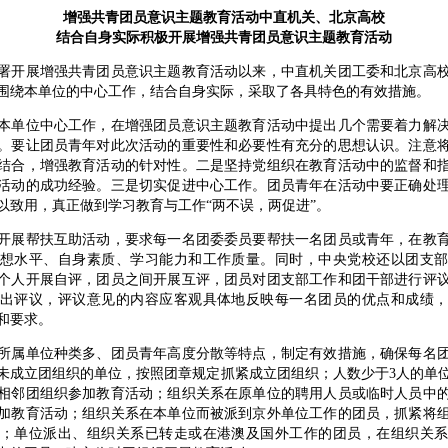
增强共青团员意识主题教育活动中直机关、北京高校
结合自身实际积极开展增强共青团员意识主题教育活动
开展增强共青团员意识主题教育活动以来，中直机关团工委和北京高校
围绕本单位的中心工作，结合自身实际，采取了各具特色的有效措施。
本单位中心工作，在增强团员意识主题教育活动中提出几个需要着力解
。要让团员青年对此次活动的重要性和必要性有充分的思想认识。注意
结合，增强教育活动的针对性。二是坚持党组织在教育活动中的监督和
活动的成功经验。三是切实促进中心工作。团员青年在活动中要正确处
以致用，真正做到学习教育与工作“两不误，两促进”。
开展帮扶互助活动，要求每一名团委委员要帮扶一名团员或青年，在教
想水平、自身素质、学习能力和工作质量。同时，中央党校还以团支
个人开展自评，团员之间开展互评，团员对团支部工作和团干部进行评
出评议，评议意见的内容应客观具体地反映每一名团员的优点和成绩
和要求。
所属单位种类多、团员青年高度分散等特点，制定有效措施，确保每名
未成立团组织的单位，按照团章规定抓紧成立团组织；人数少于3人的单
相邻团组织参加教育活动；组织关系在原单位的聘用人员或临时人员中
加教育活动；组织关系在本单位而被派到京外单位工作的团员，抓紧将
；单位派出、组织关系已转走或在港澳及国外工作的团员，在组织关