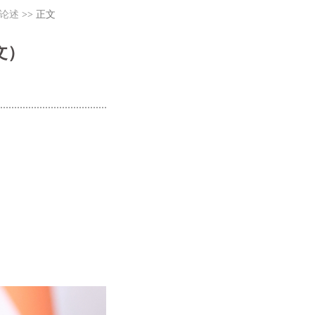
论述
>> 正文
文）