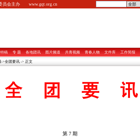
央委员会主办
www.gqt.org.cn
家特稿
专 题
各地团讯
图片频道
共青视频
青春人物
文件库
工作简报
->
全团要讯
-> 正文
第 7 期