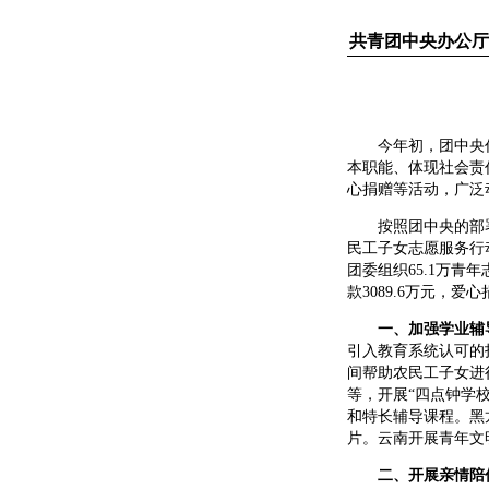
共青团中央办公厅
今年初，团中央作出
本职能、体现社会责
心捐赠等活动，广泛
按照团中央的部署
民工子女志愿服务行
团委组织65.1万青
款3089.6万元，爱
一、加强学业辅
引入教育系统认可的
间帮助农民工子女进
等，开展“四点钟学
和特长辅导课程。黑
片。云南开展青年文
二、开展亲情陪