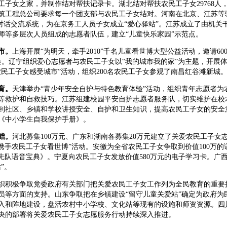
工子女之家，并制作结对帮扶记录卡。湖北结对帮扶农民工子女29768人
建筑工程总公司要求每一个团支部与农民工子女结对。河南在北京、江苏等
频对话交流系统，为在京务工人员子女成立“爱心驿站”。江苏成立了由机关
师等多层次人员组成的志愿者队伍，建立“儿童快乐家园”示范点。
市。
上海开展“为明天，牵手2010”千名儿童看世博大型公益活动，邀请60
会。辽宁组织爱心志愿者与农民工子女以“我的城市我的家”为主题，开展
农民工子女感受城市”活动，组织200名农民工子女参观了南昌红谷滩新城
育。
天津举办“青少年安全自护与特色教育体验”活动，组织青年志愿者为
等救护和自救技巧。江苏组建校园平安自护志愿者服务队，切实维护在校
到社区、乡镇和学校讲授安全、自护和卫生知识，提高农民工子女的安全
《中小学生自我保护手册》。
赠。
河北募集100万元、广东和湖南各募集20万元建立了关爱农民工子女
“携手农民工子女看世博”活动。安徽为全省农民工子女争取到价值100万的
少先队语音宝典》。宁夏向农民工子女发放价值580万元的电子学习卡。广西
”。
积极争取党委政府有关部门把关爱农民工子女工作列为全民教育的重要
员等方面的支持。山东争取把在乡镇建设“留守儿童关爱站”确定为政府为民
入和阵地建设，盘活农村中小学校、文化站等现有的设施和师资资源。四
央的部署将关爱农民工子女志愿服务行动持续深入推进。