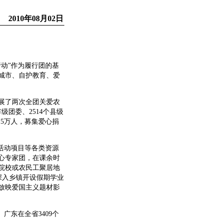
2010年08月02日
动”作为履行团的基
城市、自护教育、爱
展了两次全团关爱农
团委、2514个县级
.5万人，募集爱心捐
活动项目等各类资源
心专家团，在课余时
院校或农民工聚居地
深入乡镇开设假期学业
费放映爱国主义题材影
广东在全省3409个