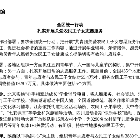
编
全团统一行动
扎实开展关爱农民工子女志愿服务
部署，要求全团统一行动，把开展“共青团关爱农民工子女志愿服务行
任、促进社会和谐的重要工作内容，通过开展学业辅导、亲情陪伴、感受
动员青年志愿者为农民工子女健康成长提供切实有效的志愿服务。
，各地团组织一方面抓住五四青年节、六一国际儿童节的契机，集中开
动；另一方面，扎实开展日常的志愿服务工作。截至目前，全国435个地市级
年志愿者参与，青年志愿者与农民工子女结对55.4万对，服务农民工子女148
心捐物价值1929.7万元。具体做法主要包括5个方面。
导。
北京实施“心手相牵助成长”学业辅导项目，将志愿服务、社会资助、
打工子弟学校。湖南邀请感动中国人物、全国道德模范、著名作家组成爱
行文化学习辅导。江苏依托街道社区活动场所、农民工子弟学校、大中专
校”、“七彩课堂”等学业和兴趣辅导活动。四川启动暑期“快乐学校”活动，
龙江组织移动大篷车放映队到15所农村小学，为3290名农村留守儿童免
明号等青年集体1+1关爱活动，有组织、持续性地服务农民工子女。
伴。
陕西以“同城同心”为主题，组织青年志愿者与农民工子女结对3880个。