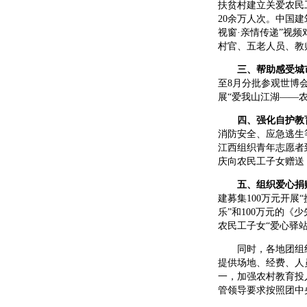
扶贫村建立关爱农民
20余万人次。中国
视窗·亲情传递”视
村官、五老人员、教
三、帮助感受城
至8月分批参观世博
展“爱我山江湖——
四、强化自护教
消防安全、应急逃生
江西组织青年志愿者
庆向农民工子女赠送
五、组织爱心捐
建募集100万元开展
乐”和100万元的《
农民工子女“爱心驿站
同时，各地团组织
提供场地、经费、人
一，加强农村教育投
管领导要求按照团中