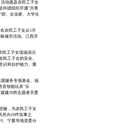
，活动惠及农民工子女
驻外团组织开通“共青
干部、企业家、大学生
0名农民工子女从5月
体验城市活动。江西开
。
农民工子女现场演示
农民工子女的安全。
意识和自护能力。重
志愿服务专项基金。福
语音智能玩具“乐
援建20所志愿者关爱
措施，为农民工子女
所办10件实事之
川、宁夏等地党委分