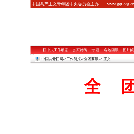
中国共产主义青年团中央委员会主办
www.gqt.org.c
团中央工作动态
独家特稿
专 题
各地团讯
图片频
中国共青团网
->工作简报->
全团要讯
-> 正文