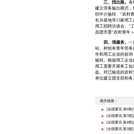
三、找出路。
各
建立劳务输出模式，
织中介输转、“农村
长兴基地等15家用
用工招聘洽谈会、“
昌团市委“农村青年
四、强服务。
一
站、村组有青年劳务
年和用工企业的咨询
输转。根据用工企业
用工需要开展务工知
益。对已输送的农村
单位建立团支部和务
相关链接：
[全团要讯 第6
[全团要讯 第5
[全团要讯 第4
[全团要讯 第3