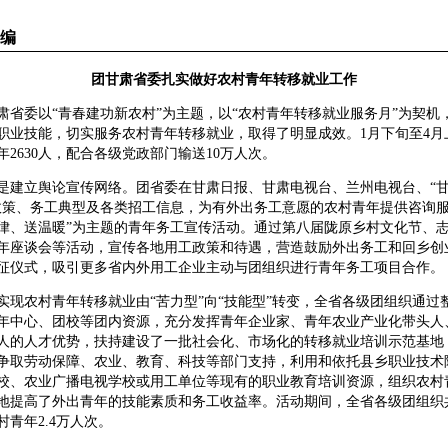
编
团甘肃省委扎实做好农村青年转移就业工作
委以“青春建功新农村”为主题，以“农村青年转移就业服务月”为契机
职业技能，切实服务农村青年转移就业，取得了明显成效。1月下旬至4月
2630人，配合各级党政部门输送10万人次。
是建立舆论宣传网络。团省委在甘肃日报、甘肃电视台、兰州电视台、“
政策、务工典型及各类招工信息，为有外出务工意愿的农村青年提供咨询服
律、送温暖”为主题的青年务工宣传活动。通过第八届陇原乡村文化节、
年座谈会等活动，宣传各地用工政策和待遇，营造鼓励外出务工和回乡创
征仪式，吸引更多省内外用工企业主动与团组织进行青年务工项目合作。
实现农村青年转移就业由“苦力型”向“技能型”转变，全省各级团组织通过
年中心、团校等团内资源，充分发挥青年企业家、青年农业产业化带头人
人的人才优势，扶持建设了一批社会化、市场化的转移就业培训示范基地
争取劳动保障、农业、教育、科技等部门支持，利用和依托县乡职业技术
校、农业广播电视学校或用工单位等现有的职业教育培训资源，组织农村
地提高了外出青年的技能素质和务工收益率。活动期间，全省各级团组织
村青年2.4万人次。