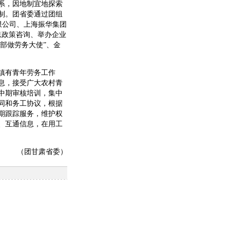
系，因地制宜地探索
制。团省委通过团组
限公司、上海振华集团
息政策咨询、举办企业
部做劳务大使”、金
镇有青年劳务工作
息，接受广大农村青
中期审核培训，集中
同和务工协议，根据
期跟踪服务，维护权
、互通信息，在用工
（团甘肃省委）