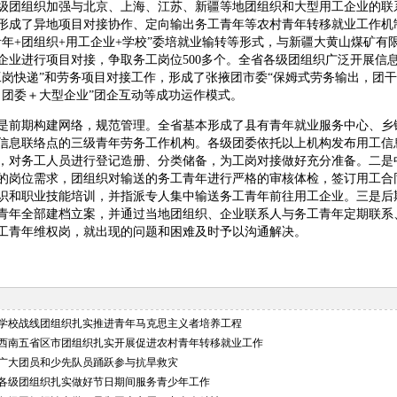
级团组织加强与北京、上海、江苏、新疆等地团组织和大型用工企业的联
形成了异地项目对接协作、定向输出务工青年等农村青年转移就业工作机
青年+团组织+用工企业+学校”委培就业输转等形式，与新疆大黄山煤矿有
工企业进行项目对接，争取务工岗位500多个。全省各级团组织广泛开展信
工岗快递”和劳务项目对接工作，形成了张掖团市委“保姆式劳务输出，团干
＋团委＋大型企业”团企互动等成功运作模式。
是前期构建网络，规范管理。全省基本形成了县有青年就业服务中心、乡
信息联络点的三级青年劳务工作机构。各级团委依托以上机构发布用工信
，对务工人员进行登记造册、分类储备，为工岗对接做好充分准备。二是
的岗位需求，团组织对输送的务工青年进行严格的审核体检，签订用工合
识和职业技能培训，并指派专人集中输送务工青年前往用工企业。三是后
青年全部建档立案，并通过当地团组织、企业联系人与务工青年定期联系
工青年维权岗，就出现的问题和困难及时予以沟通解决。
期]学校战线团组织扎实推进青年马克思主义者培养工程
期]西南五省区市团组织扎实开展促进农村青年转移就业工作
期]广大团员和少先队员踊跃参与抗旱救灾
期]各级团组织扎实做好节日期间服务青少年工作