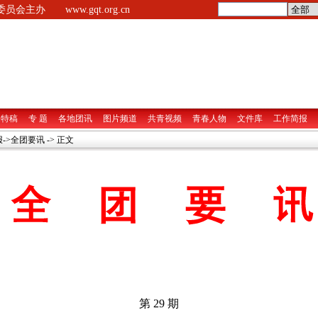
央委员会主办
www.gqt.org.cn
家特稿
专 题
各地团讯
图片频道
共青视频
青春人物
文件库
工作简报
->
全团要讯
-> 正文
第 29 期