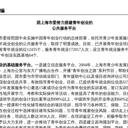
编
团上海市委努力搭建青年创业的
公共服务平台
委按照团中央实施中国青年创业行动的总体部署，依托市青少年发展服
年就业创业的公共服务平台，取得了明显成效。目前，已开展青年创业培训
开发青年就业岗位12435个，服务青年就业172017人次；设立青年就业服务
青年创业实践基地64个。
业的基础服务平台。
一是建立信息服务平台。2004年，上海市青少年发
C）上海办公室与东方广播电台合作，开播“青年创业之路”系列节目，帮助
业意识。团市委与市劳动就业部门、青年援助中心以及项目咨询评估公司
现创业信息共享，有效指导青年创业。目前，已提供青年就业岗位信息615
少年发展服务中心遴选15家成功企业作为青年创业的实训基地，签订实训
性地开展学习、考察和实际操作等活动，有效提高了青年的创业能力。目前
级班学员的创业计划出案率达到98%以上，中级班学员的开业率达到60%
统一授课和个性化辅导相结合的项目培训，指导学习各种用工、保险、工
在创业过程中选择项目难等实际问题，引导青年规避创业风险，成功走上创
培训任务，培训总人数达3836人次。同时，在培训鉴定工作中，积极争取
予以大力支持，进一步推动了青年创业工作。四是建立咨询规划平台。团市
青年创业专家咨询志愿服务团，为青年创业免费提供政策、理财、营销、