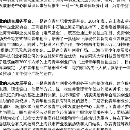
发展服务中心联系律师事务所推出“一对一”免费法律服务计划，为青年创业
业的综合服务平台。
一是建立青年职业发展基金。2004年底，在上海市
青年企业家协会、工商银行和中石油上海公司的支持下，团市委首期募集基金
上海青年职业发展基金（电气基金）。该基金通过开发创业项目、免费创
动资金等方式帮助青年创业，培养了一批适应上海现代装备制造业发展需
培训青年1985人。同时，与杨浦区科委合作，在今明两年划拨50万元“科
业提供1万元无息启动资金。二是建立青年创业广场。上海市青少年发展服
团科技创业有限公司的专业优势和资金优势，结合同济大学科技园管理有
了建筑面积3600平方米的上海青年创业广场（上海青年科技创业园）。目
障局规定，入驻青年创业广场创业企业，每招收1名失业人员，就给予一年2
又推动了青年创业广场的运作。
业的未来发展平台。
一是完善青年创业公共服务平台的整体流程。建立服
电话、现场窗口、信函等方式，统一收集并受理青年创业的服务诉求；建
信息汇总归纳的基础上进行决策、执行和监督，切实满足青年合理的创业
组织的各类资源，为青年创业提供有针对性的服务。二是强化青年创业公
青浦区、杨浦区试点建立区级青年职业发展服务中心，其中，团青浦区委
力为重点，联合青浦区劳动局建立起青浦青年职业发展服务中心；团杨浦
基地为依托，以推动大学生高科技创业和青年技能培训为重点，将在下半
委还联合有关高校研究上海城市产业发展趋势和人口结构、教育资源等课
，推动社会组织在城市青年就业创业过程中更好地发挥积极作用。