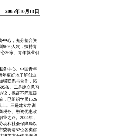
2005年10月13日
务中心，充分整合资
9670人次，扶持青
中心26家、青年就业创
展服务中心、中国青年
青年更好地了解创业
加强联系与合作，拓
95条。二是建立见习
协议，保证不同班级
，已组织学员1526
以上。三是建立培训
商税务、融资优惠政
业之路。2004年，
市劳动和社会保障局以
委聘请52位各类咨
法律等方面的咨询和