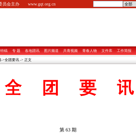
央委员会主办
www.gqt.org.cn
家特稿
专 题
各地团讯
图片频道
共青视频
青春人物
文件库
工作简报
->
全团要讯
-> 正文
第 63 期