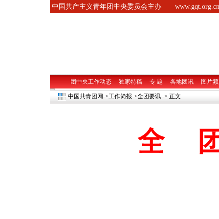
中国共产主义青年团中央委员会主办
www.gqt.org.c
团中央工作动态
独家特稿
专 题
各地团讯
图片频
中国共青团网
->工作简报->
全团要讯
-> 正文